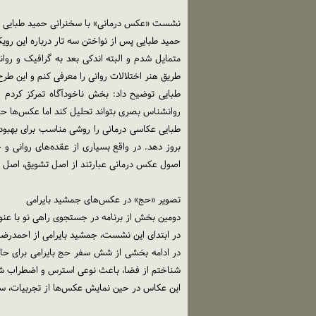
نشست «عکس درمانی» با سخنرانی حمید طبایی عصر روز سه شنبه 20 آذرماه در قالب بخ
حمید طبایی پس از نواختن سه تار درباره این رو
متمایل شدم و البته اندکی بعد به گرافیک و روا
طریق هنر اختلالات روانی را معرفی کنم و این طرح
طبایی توضیح داد: بخش ناخودآگاه تمرکز کردم
روانشناس بصری بتواند تحلیل کند اما عکس‌ها حا
طبایی عکاسی درمانی را روشی مناسب برای بهبود
بروز دهد. در واقع بسیاری از عقده‌های روانی 
اصول عکس درمانی عبارتند از اصل تشویق، اصل
تصویر «حج» در عکس‌های جمشید بایرامی
دومین بخش از برنامه در جستجوی راهی نو با عنو
در ابتدای این نشست، جمشید بایرامی از احمدرضا 
در ادامه بخشی از شش سفر حج بایرامی برای حا
شناختم از فضا، باعث نوعی استرس و اضطراب شده 
این عکاس در حین نمایش عکس‌ها از تجربیات، س