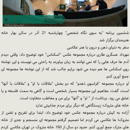
ششمین برنامه "به سوی نگاه شخصی" چهارشنبه 21 آذر در سالن بهار خانه
هنرمندان برگزار شد.
سفر به دنیای ذهن و درون با هنر عکاسی
مهرداد عسگری طاری درباره مجموعه عکس "اسکناس" خود توضیح داد: وقتی دیدم
آدم ها حرف هایی را که نمی توانند به زبان بیاورند به راحتی می نویسند و این نوشته
روی اسکناس ها هم دیده می شود برایم جالب شد که از این نوشته ها مجموعه ای
جمع آوری کنم.
او درباره مجموعه "فراسوی ذهنم" که دو بخش "ملاقات با او" و "ملاقات با آنها"
است، گفت: مفاهیم این مجموعه بسیار شخصی است و گاهی به سمت فلسفه و یا
عشق می رود. برداشت از " او" و "آنها" برای من و مخاطب متفاوت است.
خانه های متروک؛ زیستگاهی که دیگر برای مردم جذابیتی ندارد
آزاده به کیش درباره مجموعه عکس خود توضیح داد: ابتدا برای تفریح و تفنن از
متروکi ها عکاسی می کردم اما تصمیم گرفتم مجموعه ای منسجم و جدی از خانه
های مترک جمع آوری کنم. حدود دو سال از 160 خانه متروک در تهران عکاسی کردم