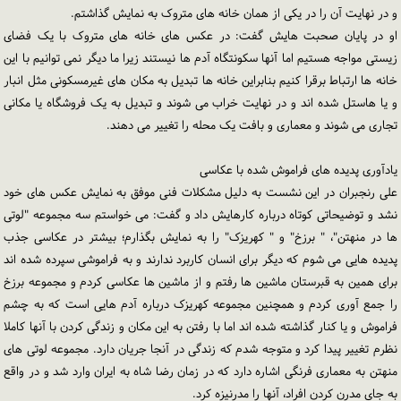
و در نهایت آن را در یکی از همان خانه های متروک به نمایش گذاشتم.
او در پایان صحبت هایش گفت: در عکس های خانه های متروک با یک فضای
زیستی مواجه هستیم اما آنها سکونتگاه آدم ها نیستند زیرا ما دیگر نمی توانیم با این
خانه ها ارتباط برقرا کنیم بنابراین خانه ها تبدیل به مکان های غیرمسکونی مثل انبار
و یا هاستل شده اند و در نهایت خراب می شوند و تبدیل به یک فروشگاه یا مکانی
تجاری می شوند و معماری و بافت یک محله را تغییر می دهند.
یادآوری پدیده های فراموش شده با عکاسی
علی رنجبران در این نشست به دلیل مشکلات فنی موفق به نمایش عکس های خود
نشد و توضیحاتی کوتاه درباره کارهایش داد و گفت: می خواستم سه مجموعه "لوتی
ها در منهتن"، " برزخ" و " کهریزک" را به نمایش بگذارم؛ بیشتر در عکاسی جذب
پدیده هایی می شوم که دیگر برای انسان کاربرد ندارند و به فراموشی سپرده شده اند
برای همین به قبرستان ماشین ها رفتم و از ماشین ها عکاسی کردم و مجموعه برزخ
را جمع آوری کردم و همچنین مجموعه کهریزک درباره آدم هایی است که به چشم
فراموش و یا کنار گذاشته شده اند اما با رفتن به این مکان و زندگی کردن با آنها کاملا
نظرم تغییر پیدا کرد و متوجه شدم که زندگی در آنجا جریان دارد. مجموعه لوتی های
منهتن به معماری فرنگی اشاره دارد که در زمان رضا شاه به ایران وارد شد و در واقع
به جای مدرن کردن افراد، آنها را مدرنیزه کرد.